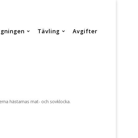
ggningen
Tävling
Avgifter
derna hästarnas mat- och sovklocka.