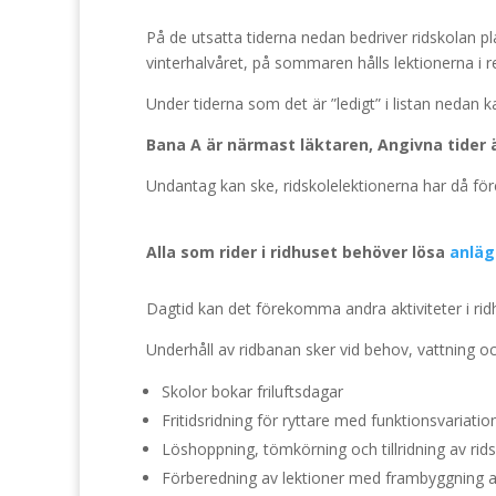
På de utsatta tiderna nedan bedriver ridskolan p
vinterhalvåret, på sommaren hålls lektionerna i
Under tiderna som det är ”ledigt” i listan neda
Bana A är närmast läktaren, Angivna tider 
Undantag kan ske, ridskolelektionerna har då för
Alla som rider i ridhuset behöver lösa
anläg
Dagtid kan det förekomma andra aktiviteter i ridhus
Underhåll av ridbanan sker vid behov, vattning o
Skolor bokar friluftsdagar
Fritidsridning för ryttare med funktionsvariatio
Löshoppning, tömkörning och tillridning av rid
Förberedning av lektioner med frambyggning a