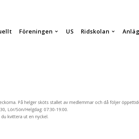
ellt
Föreningen
US
Ridskolan
Anlä
eckorna. På helger sköts stallet av medlemmar och då följer öppetti
30, Lör/Sön/Helgdag: 07:30-19:00.
 du kvittera ut en nyckel.