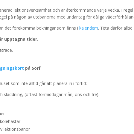
lanerad lektionsverksamhet och är återkommande varje vecka. I regel h
 regel på någon av utebanorna med undantag för dåliga väderförhållan
n kan det förekomma bokningar som finns i
kalendern
. Titta därför allti
är upptagna tider.
eträde.
gningskort
på Sorf
et som inte alltid går att planera in i förtid:
ch sladdning, (oftast förmiddagar mån, ons och fre).
ner
skolehästar
v lektionsbanor