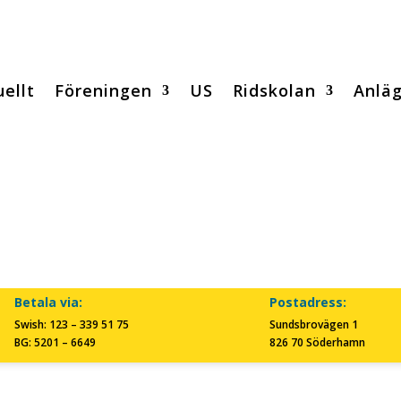
ellt
Föreningen
US
Ridskolan
Anlä
s
Betala via:
Postadress:
Swish: 123 – 339 51 75
Sundsbrovägen 1
BG: 5201 – 6649
826 70 Söderhamn