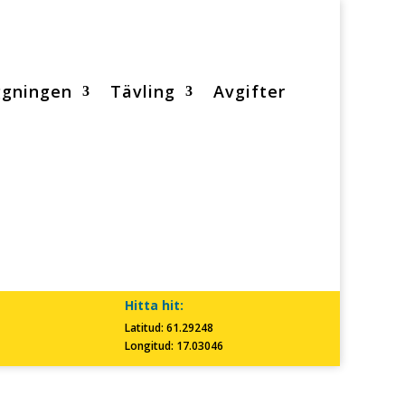
ggningen
Tävling
Avgifter
Hitta hit:
Latitud: 61.29248
Longitud: 17.03046