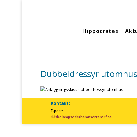
Hippocrates
Aktu
Dubbeldressyr utomhu
Kontakt:
E-post:
ridskolan@soderhamnsortensrf.se