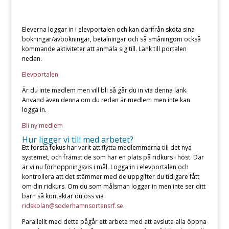
Eleverna loggar in i elevportalen och kan därifrån sköta sina
bokningar/avbokningar, betalningar och så småningom också
kommande aktiviteter att anmäla sig till. Länk till portalen
nedan.
Elevportalen
Är du inte medlem men vill bli så går du in via denna länk.
Använd även denna om du redan är medlem men inte kan
logga in.
Bli ny medlem
Hur ligger vi till med arbetet?
Ett första fokus har varit att flytta medlemmarna till det nya
systemet, och främst de som har en plats på ridkurs i höst. Där
är vi nu förhoppningsvis i mål. Logga in i elevportalen och
kontrollera att det stämmer med de uppgifter du tidigare fått
om din ridkurs. Om du som målsman loggar in men inte ser ditt
barn så kontaktar du oss via
ridskolan@soderhamnsortensrf.se
.
Parallellt med detta pågår ett arbete med att avsluta alla öppna