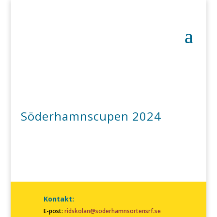
Söderhamnscupen 2024
Kontakt:
E-post:
ridskolan@soderhamnsortensrf.se