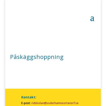
Påskäggshoppning
Kontakt:
E-post:
ridskolan@soderhamnsortensrf.se