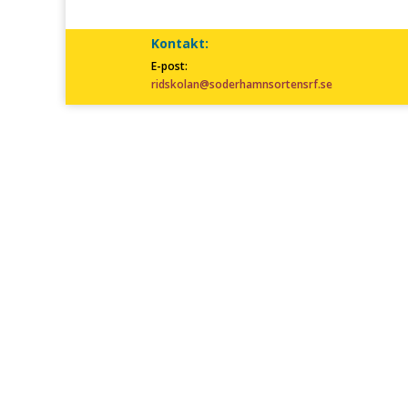
Kontakt:
E-post:
ridskolan@soderhamnsortensrf.se