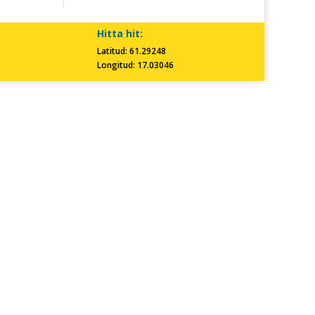
Hitta hit:
Latitud: 61.29248
Longitud: 17.03046