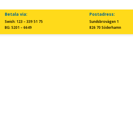
Betala via:
Postadress:
Swish: 123 – 339 51 75
Sundsbrovägen 1
BG: 5201 – 6649
826 70 Söderhamn