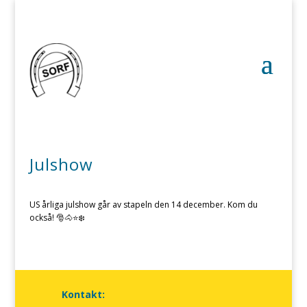
Julshow
US årliga julshow går av stapeln den 14 december. Kom du
också! 🎅🐴⭐️❄️
Kontakt: