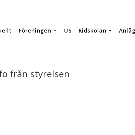
ellt
Föreningen
US
Ridskolan
Anlä
fo från styrelsen