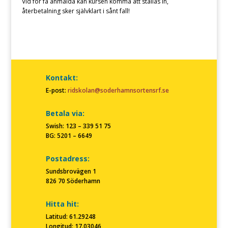
Vid för få anmälda kan kursen komma att ställas in,
återbetalning sker självklart i sånt fall!
Kontakt:
E-post:
ridskolan@soderhamnsortensrf.se
Betala via:
Swish: 123 – 339 51 75
BG: 5201 – 6649
Postadress:
Sundsbrovägen 1
826 70 Söderhamn
Hitta hit:
Latitud: 61.29248
Longitud: 17.03046