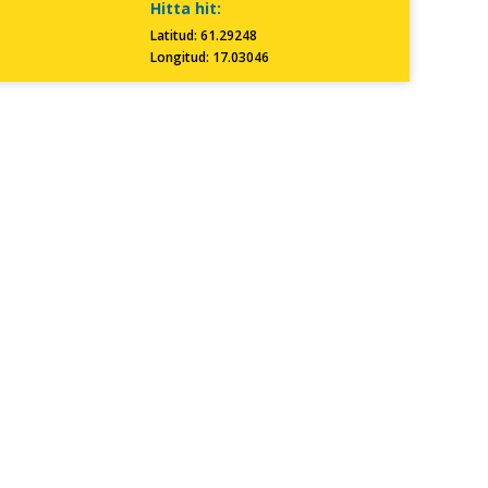
Hitta hit:
Latitud: 61.29248
Longitud: 17.03046