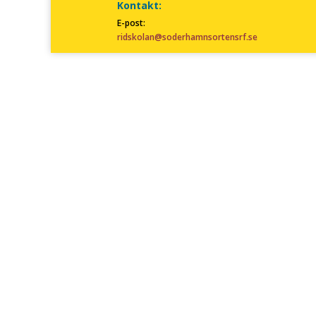
Kontakt:
E-post:
ridskolan@soderhamnsortensrf.se