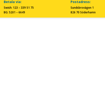
Betala via:
Postadress:
Swish: 123 – 339 51 75
Sundsbrovägen 1
BG: 5201 – 6649
826 70 Söderhamn