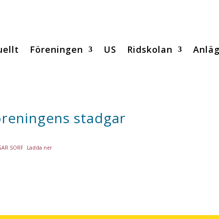
ellt
Föreningen
US
Ridskolan
Anlä
reningens stadgar
GAR SORF
Ladda ner