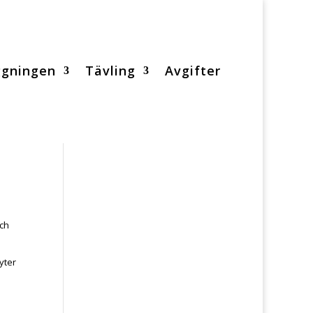
ggningen
Tävling
Avgifter
och
yter