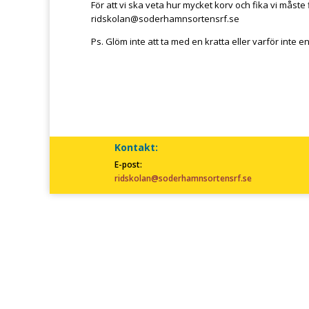
För att vi ska veta hur mycket korv och fika vi måste f
ridskolan@soderhamnsortensrf.se
Ps. Glöm inte att ta med en kratta eller varför inte
Kontakt:
E-post:
ridskolan@soderhamnsortensrf.se