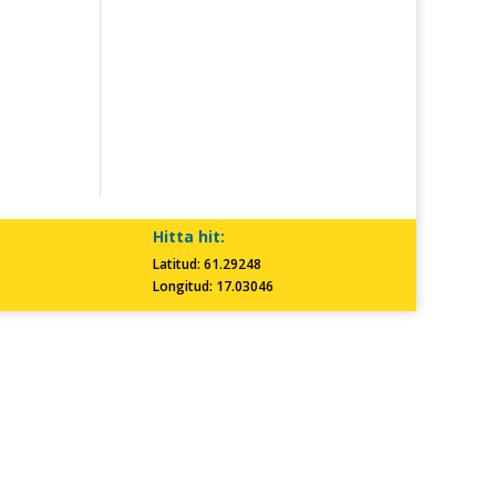
Hitta hit:
Latitud: 61.29248
Longitud: 17.03046