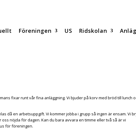
ellt
Föreningen
US
Ridskolan
Anlä
mmans fixar runt vår fina anläggning. Vi bjuder på korv med bröd till lunch 
ldelas då en arbetsuppgift. Vi kommer jobba i grupp så ingen är ensam. Vi br
ner oss nöjda för dagen. Kan du bara avvara en timme eller två så är vi
us för föreningen.