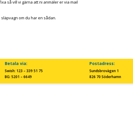
ixa så vill vi gärna att ni anmäler er via mail
 en släpvagn om du har en sådan.
Betala via:
Postadress:
Swish: 123 – 339 51 75
Sundsbrovägen 1
BG: 5201 – 6649
826 70 Söderhamn